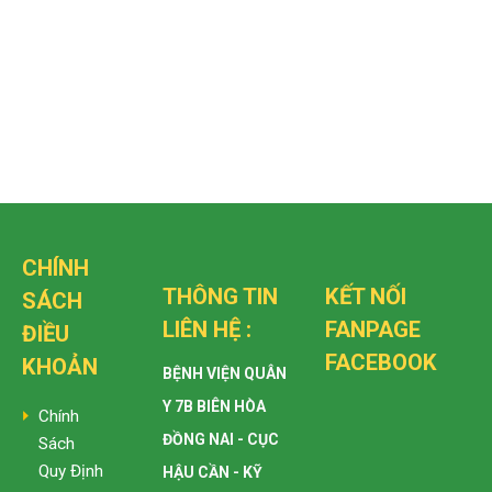
CHÍNH
THÔNG TIN
KẾT NỐI
SÁCH
LIÊN HỆ :
FANPAGE
ĐIỀU
FACEBOOK
KHOẢN
BỆNH VIỆN QUÂN
Y 7B BIÊN HÒA
Chính
ĐỒNG NAI - CỤC
Sách
Quy Định
HẬU CẦN - KỸ