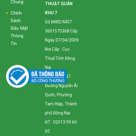
Chung
THUẬT QUÂN
KHU 7
Chính
Sách
Số ĐKKD/MST :
Bảo Mật
3601575368 Cấp
Thông
Ngày 07/04/2009
Tin
Nơi Cấp : Cục
Thuế Tỉnh Đồng
Nai
Địa Chỉ : 1137
Đường Nguyễn Ái
Quốc, Phường
Tam Hiệp, Thành
phố Đồng Nai
ĐT : 02513 99 60
60