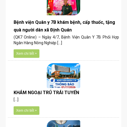
Bệnh viện Quân y 7B khám bệnh, cấp thuốc, tặng
quà người dân xã Định Quán
(QK7 Online) – Ngày 4/7, Bệnh Viện Quân Y 7B Phối Hợp
Ngân Hàng Nông Nghiệp [...]
Xem chi tiết +
KHÁM NGOẠI TRÚ TRÁI TUYẾN
[...]
Xem chi tiết +