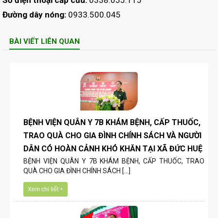
Số điện thoại cấp cứu:
0338.055.115
Đường dây nóng:
0933.500.045
BÀI VIẾT LIÊN QUAN
BỆNH VIỆN QUÂN Y 7B KHÁM BỆNH, CẤP THUỐC,
TRAO QUÀ CHO GIA ĐÌNH CHÍNH SÁCH VÀ NGƯỜI
DÂN CÓ HOÀN CẢNH KHÓ KHĂN TẠI XÃ ĐỨC HUỆ
BỆNH VIỆN QUÂN Y 7B KHÁM BỆNH, CẤP THUỐC, TRAO
QUÀ CHO GIA ĐÌNH CHÍNH SÁCH [...]
Xem chi tiết +