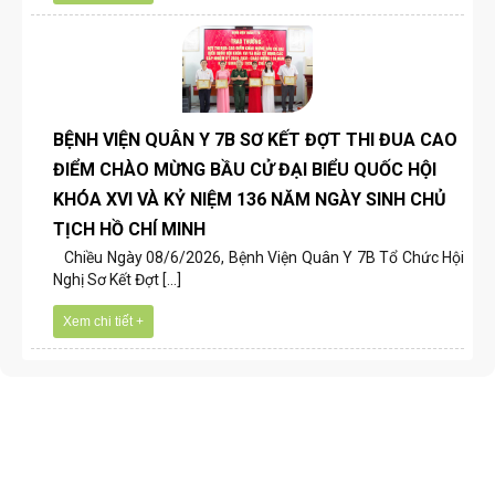
BỆNH VIỆN QUÂN Y 7B SƠ KẾT ĐỢT THI ĐUA CAO
ĐIỂM CHÀO MỪNG BẦU CỬ ĐẠI BIỂU QUỐC HỘI
KHÓA XVI VÀ KỶ NIỆM 136 NĂM NGÀY SINH CHỦ
TỊCH HỒ CHÍ MINH
Chiều Ngày 08/6/2026, Bệnh Viện Quân Y 7B Tổ Chức Hội
Nghị Sơ Kết Đợt [...]
Xem chi tiết +