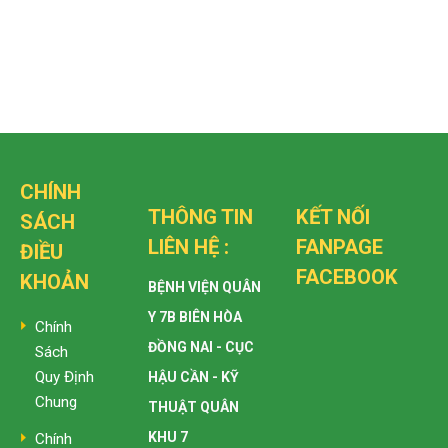
CHÍNH
THÔNG TIN
KẾT NỐI
SÁCH
LIÊN HỆ :
FANPAGE
ĐIỀU
FACEBOOK
KHOẢN
BỆNH VIỆN QUÂN
Y 7B BIÊN HÒA
Chính
ĐỒNG NAI - CỤC
Sách
Quy Định
HẬU CẦN - KỸ
Chung
THUẬT QUÂN
KHU 7
Chính