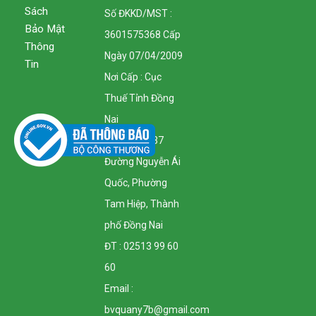
Sách
Số ĐKKD/MST :
Bảo Mật
3601575368 Cấp
Thông
Ngày 07/04/2009
Tin
Nơi Cấp : Cục
Thuế Tỉnh Đồng
Nai
Địa Chỉ : 1137
Đường Nguyễn Ái
Quốc, Phường
Tam Hiệp, Thành
phố Đồng Nai
ĐT : 02513 99 60
60
Email :
bvquany7b@gmail.com