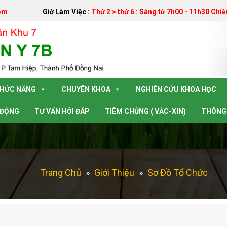
om
Giờ Làm Việc :
Thứ 2 > thứ 6 : Sáng từ 7h00 - 11h30 Chiề
CHỨC NĂNG
CHUYÊN KHOA
NGHIÊN CỨU KHOA HỌC
 ĐỘNG
TƯ VẤN HỎI ĐÁP
TIÊM CHỦNG ( VẮC-XIN)
THÔNG 
Trang Chủ
»
Giới Thiệu
»
Sơ Đồ Tổ Chức