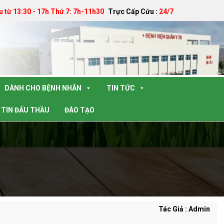
u từ 13:30 - 17h Thứ 7: 7h-11h30
Trực Cấp Cứu :
24/7
DÀNH CHO BỆNH NHÂN
TIN TỨC
TIN ĐẤU THẦU
ĐÀO TẠO
Tác Giả : Admin