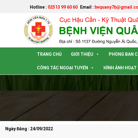
Hotline :
02513 99 60 60
Email :
bvquany7b@gmail.c
Đã kết nối EMC
TRANG CHỦ
GIỚI THIỆU
PHÒNG BAN 
CÔNG TÁC NGOẠI TUYẾN
HÌNH ẢNH HOẠT
Ngày Đăng : 24/09/2022