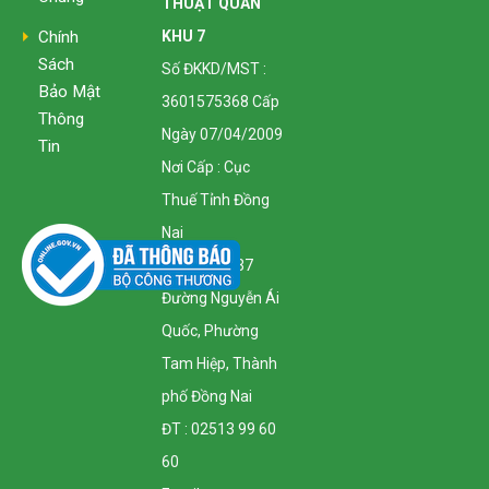
THUẬT QUÂN
KHU 7
Chính
Sách
Số ĐKKD/MST :
Bảo Mật
3601575368 Cấp
Thông
Ngày 07/04/2009
Tin
Nơi Cấp : Cục
Thuế Tỉnh Đồng
Nai
Địa Chỉ : 1137
Đường Nguyễn Ái
Quốc, Phường
Tam Hiệp, Thành
phố Đồng Nai
ĐT : 02513 99 60
60