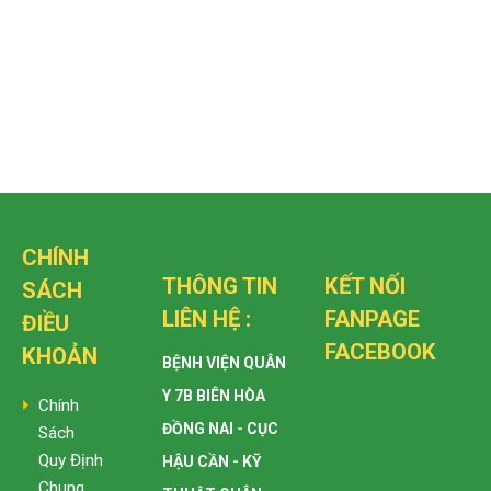
CHÍNH
THÔNG TIN
KẾT NỐI
SÁCH
LIÊN HỆ :
FANPAGE
ĐIỀU
FACEBOOK
KHOẢN
BỆNH VIỆN QUÂN
Y 7B BIÊN HÒA
Chính
ĐỒNG NAI - CỤC
Sách
Quy Định
HẬU CẦN - KỸ
Chung