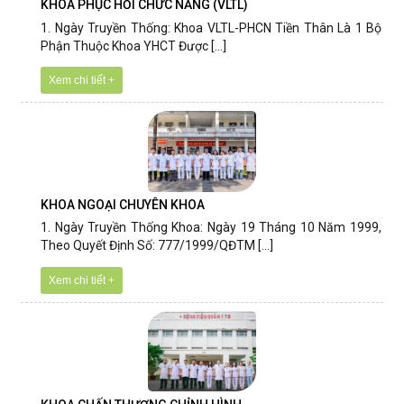
KHOA PHỤC HỒI CHỨC NĂNG (VLTL)
1. Ngày Truyền Thống: Khoa VLTL-PHCN Tiền Thân Là 1 Bộ
Phận Thuộc Khoa YHCT Được [...]
Xem chi tiết +
KHOA NGOẠI CHUYÊN KHOA
1. Ngày Truyền Thống Khoa: Ngày 19 Tháng 10 Năm 1999,
Theo Quyết Định Số: 777/1999/QĐTM [...]
Xem chi tiết +