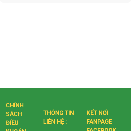
CHÍNH
THÔNG TIN
KẾT NỐI
SÁCH
LIÊN HỆ :
FANPAGE
ĐIỀU
FACEBOOK