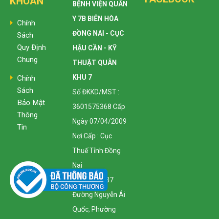
KHOẢN
BỆNH VIỆN QUÂN
Y 7B BIÊN HÒA
Chính
ĐỒNG NAI - CỤC
Sách
Quy Định
HẬU CẦN - KỸ
Chung
THUẬT QUÂN
KHU 7
Chính
Sách
Số ĐKKD/MST :
Bảo Mật
3601575368 Cấp
Thông
Ngày 07/04/2009
Tin
Nơi Cấp : Cục
Thuế Tỉnh Đồng
Nai
Địa Chỉ : 1137
Đường Nguyễn Ái
Quốc, Phường