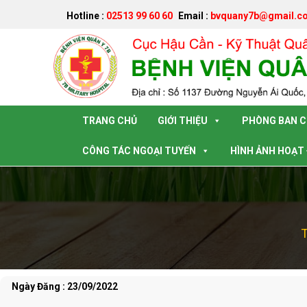
Hotline :
02513 99 60 60
Email :
bvquany7b@gmail.c
Đã kết nối EMC
TRANG CHỦ
GIỚI THIỆU
PHÒNG BAN 
CÔNG TÁC NGOẠI TUYẾN
HÌNH ẢNH HOẠT
T
Ngày Đăng : 23/09/2022