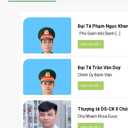
Đại Tá Phạm Ngọc Kha
Phó Giám Đốc Bệnh [...]
Xem chi tiết +
Đại Tá Trần Văn Duy
Chính Ủy Bệnh Viện
Xem chi tiết +
Thượng tá DS-CK II Chú
Chủ Nhiệm Khoa Dược
Xem chi tiết +