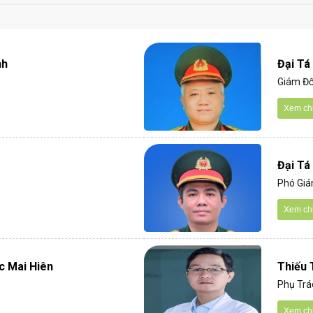
nh
Đại Tá
Giám Đố
Xem chi 
Đại Tá
Phó Giá
Xem chi 
c Mai Hiên
Thiếu 
Phụ Trác
Xem chi 