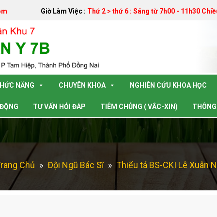
om
Giờ Làm Việc :
Thứ 2 > thứ 6 : Sáng từ 7h00 - 11h30 Chiề
CHỨC NĂNG
CHUYÊN KHOA
NGHIÊN CỨU KHOA HỌC
 ĐỘNG
TƯ VẤN HỎI ĐÁP
TIÊM CHỦNG ( VẮC-XIN)
THÔNG 
rang Chủ
»
Đội Ngũ Bác Sĩ
»
Thiếu tá BS-CKI Lê Xuân 