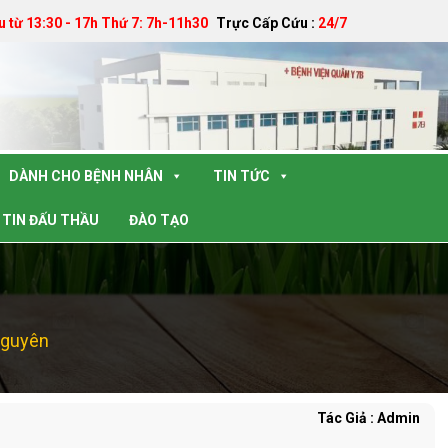
u từ 13:30 - 17h Thứ 7: 7h-11h30
Trực Cấp Cứu :
24/7
DÀNH CHO BỆNH NHÂN
TIN TỨC
TIN ĐẤU THẦU
ĐÀO TẠO
Nguyên
Tác Giả : Admin