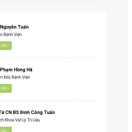
 Nguyễn Tuấn
c Bệnh Viện
tiết +
 Phạm Hồng Hà
m Đốc Bệnh Viện
tiết +
Tá CN BS Đinh Công Tuấn
h Khoa Vật Lý Trị Liệu
tiết +