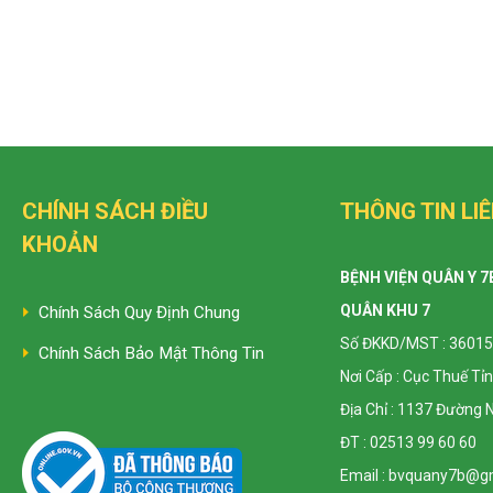
CHÍNH SÁCH ĐIỀU
THÔNG TIN LIÊ
KHOẢN
BỆNH VIỆN QUÂN Y 7
QUÂN KHU 7
Chính Sách Quy Định Chung
Số ĐKKD/MST : 36015
Chính Sách Bảo Mật Thông Tin
Nơi Cấp : Cục Thuế Tỉ
Địa Chỉ : 1137 Đường
ĐT : 02513 99 60 60
Email : bvquany7b@g