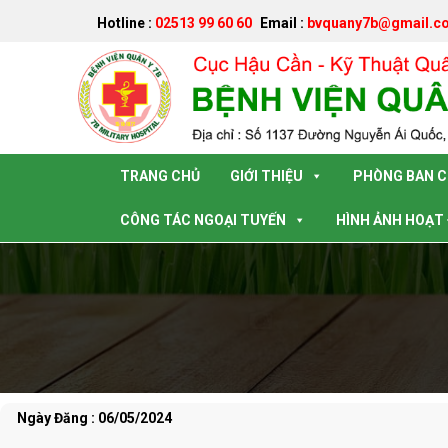
Hotline :
02513 99 60 60
Email :
bvquany7b@gmail.c
Đã kết nối EMC
TRANG CHỦ
GIỚI THIỆU
PHÒNG BAN 
CÔNG TÁC NGOẠI TUYẾN
HÌNH ẢNH HOẠT
Ngày Đăng : 06/05/2024