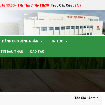
u từ 13:30 - 17h Thứ 7: 7h-11h30
Trực Cấp Cứu :
24/7
DÀNH CHO BỆNH NHÂN
TIN TỨC
TIN ĐẤU THẦU
ĐÀO TẠO
Tác Giả : Admin