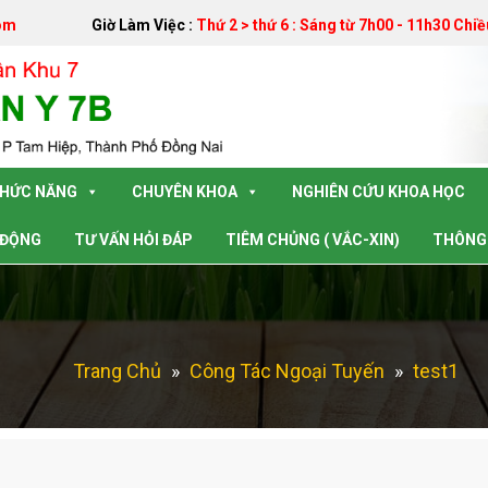
om
Giờ Làm Việc :
Thứ 2 > thứ 6 : Sáng từ 7h00 - 11h30 Chiề
CHỨC NĂNG
CHUYÊN KHOA
NGHIÊN CỨU KHOA HỌC
 ĐỘNG
TƯ VẤN HỎI ĐÁP
TIÊM CHỦNG ( VẮC-XIN)
THÔNG 
Trang Chủ
»
Công Tác Ngoại Tuyến
»
test1