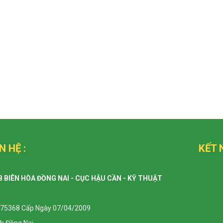
N HỆ :
KẾT 
B BIÊN HÒA ĐỒNG NAI - CỤC HẬU CẦN - KỸ THUẬT
75368 Cấp Ngày 07/04/2009