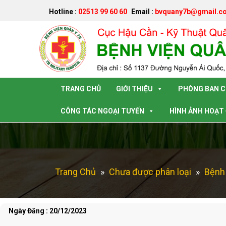
Hotline :
02513 99 60 60
Email :
bvquany7b@gmail.c
Đã kết nối EMC
TRANG CHỦ
GIỚI THIỆU
PHÒNG BAN 
CÔNG TÁC NGOẠI TUYẾN
HÌNH ẢNH HOẠT
Trang Chủ
»
Chưa được phân loại
»
Bệnh 
Ngày Đăng : 20/12/2023