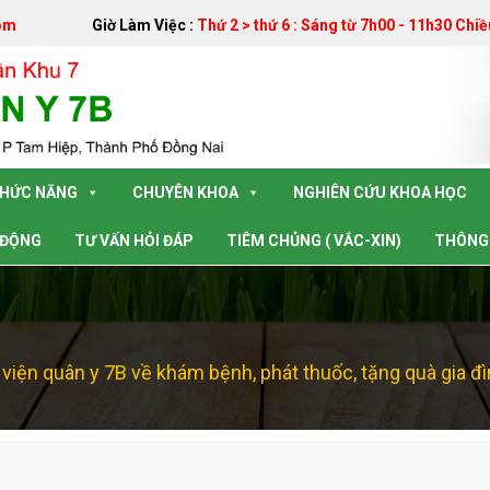
om
Giờ Làm Việc :
Thứ 2 > thứ 6 : Sáng từ 7h00 - 11h30 Chiề
CHỨC NĂNG
CHUYÊN KHOA
NGHIÊN CỨU KHOA HỌC
 ĐỘNG
TƯ VẤN HỎI ĐÁP
TIÊM CHỦNG ( VẮC-XIN)
THÔNG 
viện quân y 7B về khám bệnh, phát thuốc, tặng quà gia đ