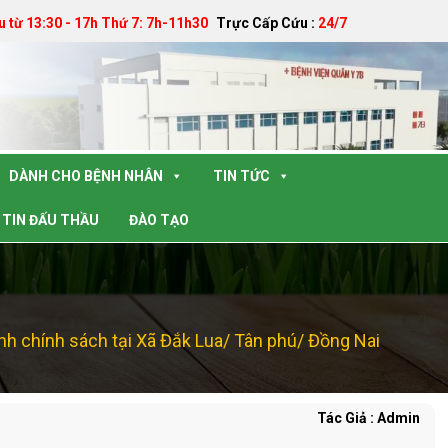
u từ 13:30 - 17h Thứ 7: 7h-11h30
Trực Cấp Cứu :
24/7
DÀNH CHO BỆNH NHÂN
TIN TỨC
TIN ĐẤU THẦU
ĐÀO TẠO
ình chính sách tại Xã Đắk Lua/ Tân phú/ Đồng Nai
Tác Giả : Admin