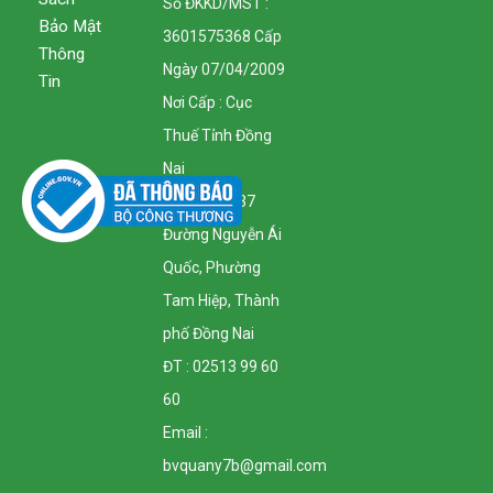
Số ĐKKD/MST :
Bảo Mật
3601575368 Cấp
Thông
Ngày 07/04/2009
Tin
Nơi Cấp : Cục
Thuế Tỉnh Đồng
Nai
Địa Chỉ : 1137
Đường Nguyễn Ái
Quốc, Phường
Tam Hiệp, Thành
phố Đồng Nai
ĐT : 02513 99 60
60
Email :
bvquany7b@gmail.com