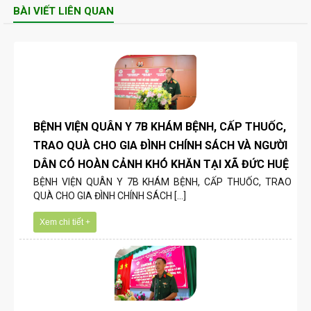
BÀI VIẾT LIÊN QUAN
BỆNH VIỆN QUÂN Y 7B KHÁM BỆNH, CẤP THUỐC,
TRAO QUÀ CHO GIA ĐÌNH CHÍNH SÁCH VÀ NGƯỜI
DÂN CÓ HOÀN CẢNH KHÓ KHĂN TẠI XÃ ĐỨC HUỆ
BỆNH VIỆN QUÂN Y 7B KHÁM BỆNH, CẤP THUỐC, TRAO
QUÀ CHO GIA ĐÌNH CHÍNH SÁCH [...]
Xem chi tiết +