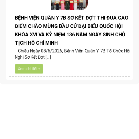
BỆNH VIỆN QUÂN Y 7B SƠ KẾT ĐỢT THI ĐUA CAO
ĐIỂM CHÀO MỪNG BẦU CỬ ĐẠI BIỂU QUỐC HỘI
KHÓA XVI VÀ KỶ NIỆM 136 NĂM NGÀY SINH CHỦ
TỊCH HỒ CHÍ MINH
Chiều Ngày 08/6/2026, Bệnh Viện Quân Y 7B Tổ Chức Hội
Nghị Sơ Kết Đợt [...]
Xem chi tiết +