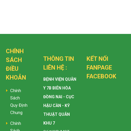
CHÍNH
THÔNG TIN
KẾT NỐI
SÁCH
LIÊN HỆ :
FANPAGE
ĐIỀU
FACEBOOK
KHOẢN
BỆNH VIỆN QUÂN
Y 7B BIÊN HÒA
Chính
ĐỒNG NAI - CỤC
Sách
Quy Định
HẬU CẦN - KỸ
Chung
THUẬT QUÂN
KHU 7
Chính
Sách