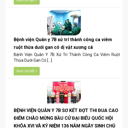
Xem chi tiết +
Bệnh viện Quân y 7B xử trí thành công ca viêm
ruột thừa dưới gan có dị vật xương cá
Bệnh Viện Quân Y 7B Xử Trí Thành Công Ca Viêm Ruột
Thừa Dưới Gan Có [...]
Xem chi tiết +
BỆNH VIỆN QUÂN Y 7B SƠ KẾT ĐỢT THI ĐUA CAO
ĐIỂM CHÀO MỪNG BẦU CỬ ĐẠI BIỂU QUỐC HỘI
KHÓA XVI VÀ KỶ NIỆM 136 NĂM NGÀY SINH CHỦ