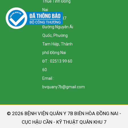
Thuế Tỉnh Đồng
Nai
Địa Chỉ : 1137
Đường Nguyễn Ái
Quốc, Phường
Tam Hiệp, Thành
phố Đồng Nai
ĐT : 02513 99 60
60
Email :
bvquany7b@gmail.com
© 2026 BỆNH VIỆN QUÂN Y 7B BIÊN HÒA ĐỒNG NAI -
CỤC HẬU CẦN - KỸ THUẬT QUÂN KHU 7