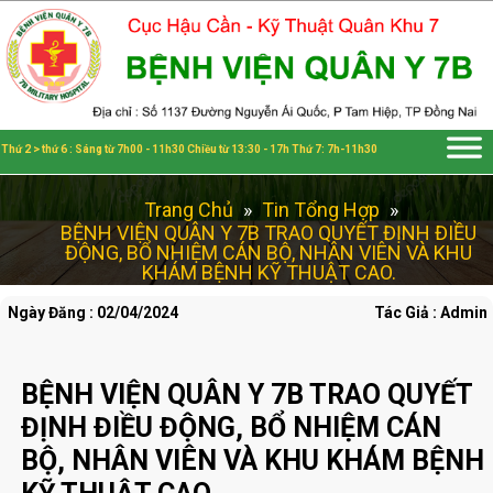
Đã kết nối EMC
Thứ 2 > thứ 6 : Sáng từ 7h00 - 11h30 Chiều từ 13:30 - 17h Thứ 7: 7h-11h30
Trang Chủ
»
Tin Tổng Hợp
»
BỆNH VIỆN QUÂN Y 7B TRAO QUYẾT ĐỊNH ĐIỀU
ĐỘNG, BỔ NHIỆM CÁN BỘ, NHÂN VIÊN VÀ KHU
KHÁM BỆNH KỸ THUẬT CAO.
Ngày Đăng : 02/04/2024
Tác Giả : Admin
BỆNH VIỆN QUÂN Y 7B TRAO QUYẾT
ĐỊNH ĐIỀU ĐỘNG, BỔ NHIỆM CÁN
BỘ, NHÂN VIÊN VÀ KHU KHÁM BỆNH