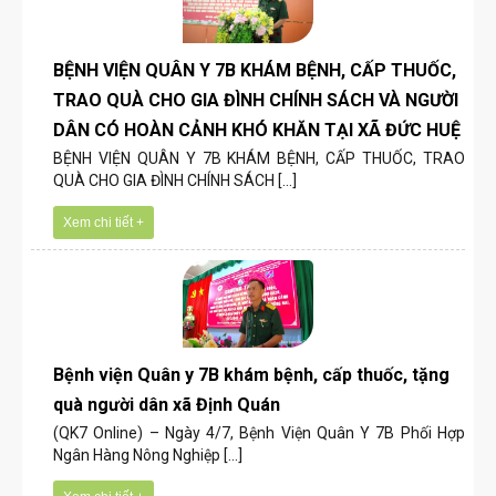
BỆNH VIỆN QUÂN Y 7B KHÁM BỆNH, CẤP THUỐC,
TRAO QUÀ CHO GIA ĐÌNH CHÍNH SÁCH VÀ NGƯỜI
DÂN CÓ HOÀN CẢNH KHÓ KHĂN TẠI XÃ ĐỨC HUỆ
BỆNH VIỆN QUÂN Y 7B KHÁM BỆNH, CẤP THUỐC, TRAO
QUÀ CHO GIA ĐÌNH CHÍNH SÁCH [...]
Xem chi tiết +
Bệnh viện Quân y 7B khám bệnh, cấp thuốc, tặng
quà người dân xã Định Quán
(QK7 Online) – Ngày 4/7, Bệnh Viện Quân Y 7B Phối Hợp
Ngân Hàng Nông Nghiệp [...]