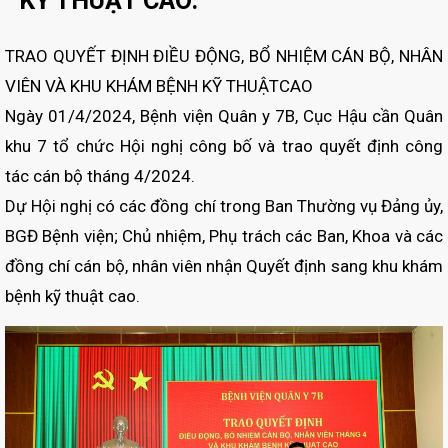
KỸ THUẬT CAO.
TRAO QUYẾT ĐỊNH ĐIỀU ĐỘNG, BỔ NHIỆM CÁN BỘ, NHÂN
VIÊN VÀ KHU KHÁM BỆNH KỸ THUẬTCAO
Ngày 01/4/2024, Bệnh viện Quân y 7B, Cục Hậu cần Quân
khu 7 tổ chức Hội nghị công bố và trao quyết định công
tác cán bộ tháng 4/2024.
Dự Hội nghị có các đồng chí trong Ban Thường vụ Đảng ủy,
BGĐ Bệnh viện; Chủ nhiệm, Phụ trách các Ban, Khoa và các
đồng chí cán bộ, nhân viên nhận Quyết định sang khu khám
bệnh kỹ thuật cao.