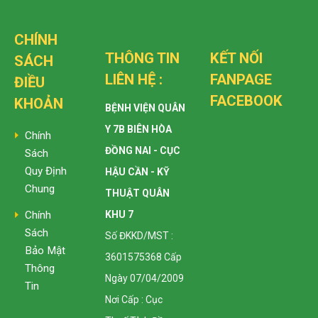
CHÍNH
THÔNG TIN
KẾT NỐI
SÁCH
LIÊN HỆ :
FANPAGE
ĐIỀU
FACEBOOK
KHOẢN
BỆNH VIỆN QUÂN
Y 7B BIÊN HÒA
Chính
ĐỒNG NAI - CỤC
Sách
Quy Định
HẬU CẦN - KỸ
Chung
THUẬT QUÂN
KHU 7
Chính
Sách
Số ĐKKD/MST :
Bảo Mật
3601575368 Cấp
Thông
Ngày 07/04/2009
Tin
Nơi Cấp : Cục