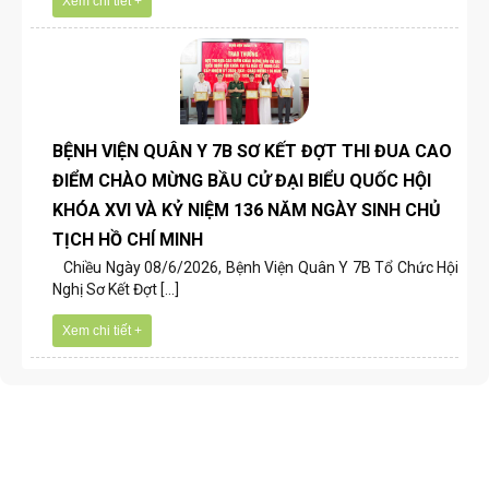
Xem chi tiết +
BỆNH VIỆN QUÂN Y 7B SƠ KẾT ĐỢT THI ĐUA CAO
ĐIỂM CHÀO MỪNG BẦU CỬ ĐẠI BIỂU QUỐC HỘI
KHÓA XVI VÀ KỶ NIỆM 136 NĂM NGÀY SINH CHỦ
TỊCH HỒ CHÍ MINH
Chiều Ngày 08/6/2026, Bệnh Viện Quân Y 7B Tổ Chức Hội
Nghị Sơ Kết Đợt [...]
Xem chi tiết +