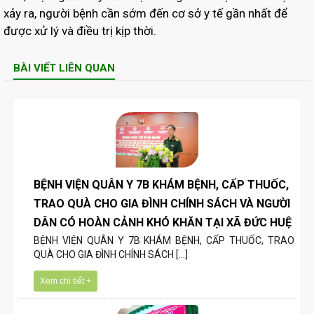
xảy ra, người bệnh cần sớm đến cơ sở y tế gần nhất để
được xử lý và điều trị kịp thời.
BÀI VIẾT LIÊN QUAN
BỆNH VIỆN QUÂN Y 7B KHÁM BỆNH, CẤP THUỐC,
TRAO QUÀ CHO GIA ĐÌNH CHÍNH SÁCH VÀ NGƯỜI
DÂN CÓ HOÀN CẢNH KHÓ KHĂN TẠI XÃ ĐỨC HUỆ
BỆNH VIỆN QUÂN Y 7B KHÁM BỆNH, CẤP THUỐC, TRAO
QUÀ CHO GIA ĐÌNH CHÍNH SÁCH [...]
Xem chi tiết +