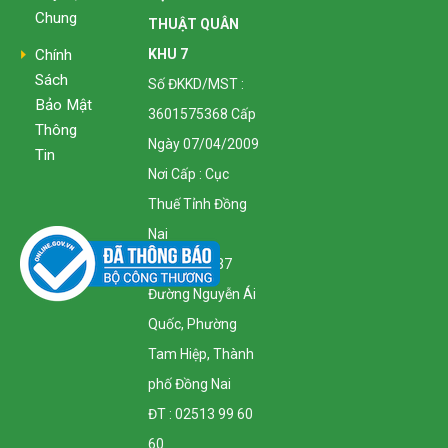
Chung
THUẬT QUÂN
KHU 7
Chính
Sách
Số ĐKKD/MST :
Bảo Mật
3601575368 Cấp
Thông
Ngày 07/04/2009
Tin
Nơi Cấp : Cục
Thuế Tỉnh Đồng
Nai
Địa Chỉ : 1137
Đường Nguyễn Ái
Quốc, Phường
Tam Hiệp, Thành
phố Đồng Nai
ĐT : 02513 99 60
60