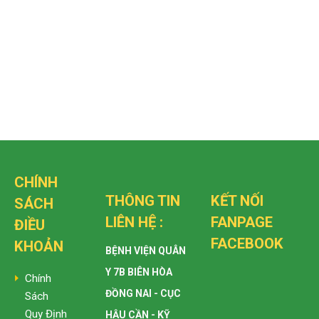
CHÍNH
THÔNG TIN
KẾT NỐI
SÁCH
LIÊN HỆ :
FANPAGE
ĐIỀU
FACEBOOK
KHOẢN
BỆNH VIỆN QUÂN
Y 7B BIÊN HÒA
Chính
ĐỒNG NAI - CỤC
Sách
Quy Định
HẬU CẦN - KỸ