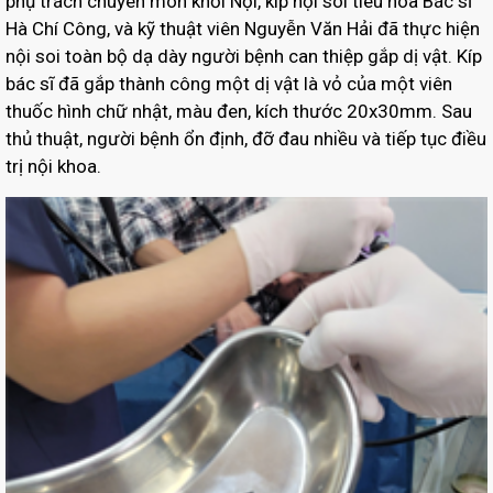
phụ trách chuyên môn khối Nội, kíp nội soi tiêu hóa Bác sĩ
Hà Chí Công, và kỹ thuật viên Nguyễn Văn Hải đã thực hiện
nội soi toàn bộ dạ dày người bệnh can thiệp gắp dị vật. Kíp
bác sĩ đã gắp thành công một dị vật là vỏ của một viên
thuốc hình chữ nhật, màu đen, kích thước 20x30mm. Sau
thủ thuật, người bệnh ổn định, đỡ đau nhiều và tiếp tục điều
trị nội khoa.