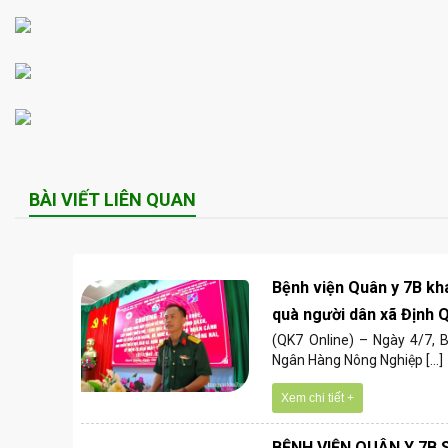
BÀI VIẾT LIÊN QUAN
Bệnh viện Quân y 7B kh
quà người dân xã Định 
(QK7 Online) – Ngày 4/7, 
Ngân Hàng Nông Nghiệp [...]
Xem chi tiết +
BỆNH VIỆN QUÂN Y 7B 