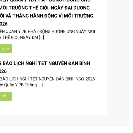
MÔI TRƯỜNG THẾ GIỚI, NGÀY ĐẠI DƯƠNG
IỚI VÀ THÁNG HÀNH ĐỘNG VÌ MÔI TRƯỜNG
026
IỆN QUÂN Y 7B PHÁT ĐỘNG HƯỞNG ỨNG NGÀY MÔI
THẾ GIỚI, NGÀY ĐẠI [...]
tiết +
 BÁO LỊCH NGHỈ TẾT NGUYÊN ĐÁN BÍNH
026
BÁO LỊCH NGHỈ TẾT NGUYÊN ĐÁN BÍNH NGỌ 2026
n Quân Y 7B Thông [...]
tiết +