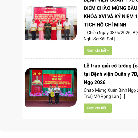
ĐIỂM CHÀO MỪNG BẦU 
KHÓA XVI VÀ KỶ NIỆM 
TỊCH HỒ CHÍ MINH
Chiều Ngày 08/6/2026, Bện
Nghị Sơ Kết Đợt [...]
Xem chi tiết +
Lễ trao giải cờ tướng (cờ
tại Bệnh viện Quân y 7
Ngọ 2026
Chào Mừng Xuân Bính Ngọ 20
Trời) Mở Rộng Lần [...]
Xem chi tiết +