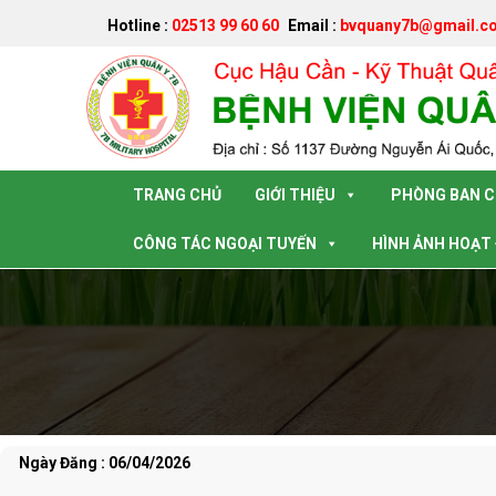
Hotline :
02513 99 60 60
Email :
bvquany7b@gmail.c
Đã kết nối EMC
TRANG CHỦ
GIỚI THIỆU
PHÒNG BAN 
CÔNG TÁC NGOẠI TUYẾN
HÌNH ẢNH HOẠT
Ngày Đăng : 06/04/2026