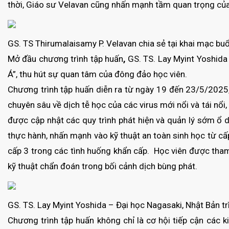
thời, Giáo sư Velavan cũng nhấn mạnh tầm quan trọng của v
GS. TS Thirumalaisamy P. Velavan chia sẻ tại khai mạc buổ
Mở đầu chương trình tập huấn
,
GS. TS. Lay Myint Yoshida 
Á”, thu hút sự quan tâm của đông đảo học viên.
Chương trình tập huấn diễn ra từ ngày 19 đến 23/5/2025,
chuyên sâu về dịch tễ học của các virus mới nổi và tái nổ
được cập nhật các quy trình phát hiện và quản lý sớm ổ 
thực hành, nhấn mạnh vào kỹ thuật an toàn sinh học từ cấp
cấp 3 trong các tình huống khẩn cấp. Học viên được tham
kỹ thuật chẩn đoán trong bối cảnh dịch bùng phát.
GS. TS. Lay Myint Yoshida – Đại học Nagasaki, Nhật Bản t
Chương trình tập huấn không chỉ là cơ hội tiếp cận các k