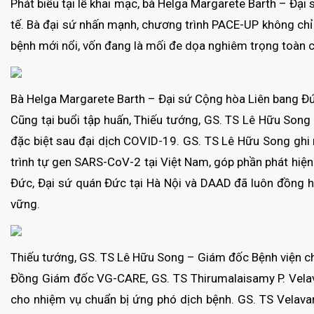
Phát biểu tại lễ khai mạc, bà Helga Margarete Barth – Đại
tế. Bà đại sứ nhấn mạnh, chương trình PACE-UP không chỉ
bệnh mới nổi, vốn đang là mối đe dọa nghiêm trọng toàn c
Bà Helga Margarete Barth – Đại sứ Cộng hòa Liên bang Đức 
Cũng tại buổi tập huấn, Thiếu tướng, GS. TS Lê Hữu Son
đặc biệt sau đại dịch COVID-19. GS. TS Lê Hữu Song ghi
trình tự gen SARS-CoV-2 tại Việt Nam, góp phần phát hiệ
Đức, Đại sứ quán Đức tại Hà Nội và DAAD đã luôn đồng hà
vững.
Thiếu tướng, GS. TS Lê Hữu Song – Giám đốc Bệnh viện chi
Đồng Giám đốc VG-CARE, GS. TS Thirumalaisamy P. Velav
cho nhiệm vụ chuẩn bị ứng phó dịch bệnh. GS. TS Velava