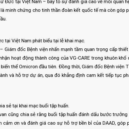
 sứ Đức tại Việt Nam – bày tỏ sự đánh giá cao về mối quan h
 là minh chứng cho tinh thần đoàn kết quốc tế mà còn góp p
ầu.
tại Việt Nam phát biểu tại lễ khai mạc.
g – Giám đốc Bệnh viện nhấn mạnh tầm quan trọng cấp thiết
 nhận hoạt động thành công của VG-CARE trong khuôn khổ dự
n biến thể Omicron đầu tiên. Đồng thời, Giám đốc Bệnh viện
nh và hỗ trợ dự án, qua đó khẳng định cam kết tiếp tục phá
a sẻ tại khai mạc buổi tập huấn.
an cũng chia sẻ rằng buổi tập huấn đánh dấu bước trưởng 
n cảm ơn và đánh giá cao sự hỗ trợ bền bỉ của DAAD, góp 