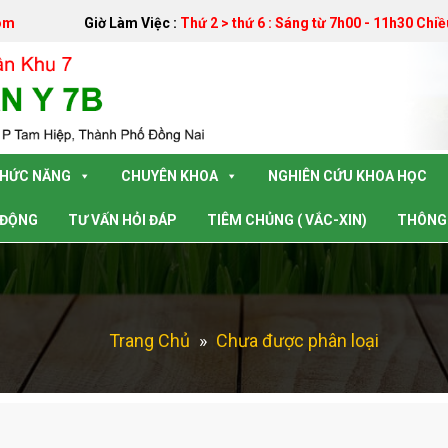
om
Giờ Làm Việc :
Thứ 2 > thứ 6 : Sáng từ 7h00 - 11h30 Chiề
CHỨC NĂNG
CHUYÊN KHOA
NGHIÊN CỨU KHOA HỌC
 ĐỘNG
TƯ VẤN HỎI ĐÁP
TIÊM CHỦNG ( VẮC-XIN)
THÔNG 
Trang Chủ
»
Chưa được phân loại