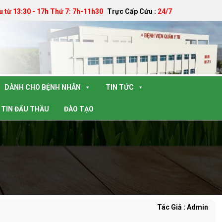
u từ 13:30 - 17h Thứ 7: 7h-11h30
Trực Cấp Cứu :
24/7
DÀNH CHO BỆNH NHÂN
TIN TỨC
TIN ĐẤU THẦU
ĐÀO TẠO
Tác Giả : Admin