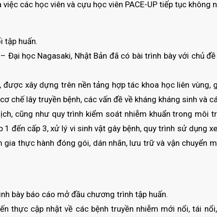
iệc các học viên và cựu học viên PACE-UP tiếp tục không ngừ
i tập huấn.
– Đại học Nagasaki, Nhật Bản đã có bài trình bày với chủ đ
 được xây dựng trên nền tảng hợp tác khoa học liên vùng, g
i, cơ chế lây truyền bệnh, các vấn đề về kháng kháng sinh và
dịch, cũng như quy trình kiểm soát nhiễm khuẩn trong môi t
 1 đến cấp 3, xử lý vi sinh vật gây bệnh, quy trình sử dụng
 gia thực hành đóng gói, dán nhãn, lưu trữ và vận chuyển 
rình bày báo cáo mở đầu chương trình tập huấn.
iến thực cập nhật về các bệnh truyền nhiễm mới nổi, tái nổ