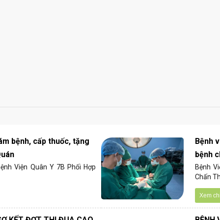
ám bệnh, cấp thuốc, tặng
Bệnh v
Quán
bệnh c
Bệnh Viện Quân Y 7B Phối Hợp
Bệnh V
Chấn Th
Xem chi 
SƠ KẾT ĐỢT THI ĐUA CAO
BỆNH 