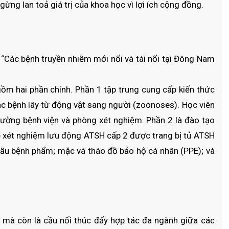
ng lan toả giá trị của khoa học vì lợi ích cộng đồng.
ề “Các bệnh truyền nhiễm mới nổi và tái nổi tại Đông Nam
ồm hai phần chính. Phần 1 tập trung cung cấp kiến thức
 các bệnh lây từ động vật sang người (zoonoses). Học viên
rường bệnh viện và phòng xét nghiệm. Phần 2 là đào tạo
 xe xét nghiệm lưu động ATSH cấp 2 được trang bị tủ ATSH
mẫu bệnh phẩm; mặc và tháo đồ bảo hộ cá nhân (PPE); và
i, mà còn là cầu nối thúc đẩy hợp tác đa ngành giữa các