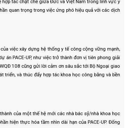
ệ hợp tác chặt chẽ giữa Đức và Việt Nam trong lĩnh vực y
hần quan trọng trong việc ứng phó hiệu quả với các dịch
 của việc xây dựng hệ thống y tế công cộng vững mạnh,
 án PACE-UP, như việc trở thành đơn vị tiên phong giải
 TWQĐ 108 cũng gửi lời cảm ơn sâu sắc tới Bộ Ngoại giao
t triển, và thúc đẩy hợp tác khoa học công bằng và bền
thành của một thế hệ mới các nhà bác sỹ/nhà khoa học
phần hiện thực hóa tầm nhìn dài hạn của PACE-UP. Đống