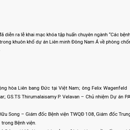
 diễn ra lễ khai mạc khóa tập huấn chuyên ngành “Các bệnh 
m trong khuôn khổ dự án Liên minh Đông Nam Á về phòng chố
.
Cộng hòa Liên bang Đức tại Việt Nam; ông Felix Wagenfel
ar; GS.TS Thirumalaisamy P. Velavan – Chủ nhiệm Dự án P
ê Hữu Song – Giám đốc Bệnh viện TWQĐ 108, Giám đốc Trun
 trong Bệnh viện.