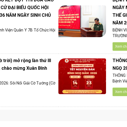
CỬ ĐẠI BIỂU QUỐC HỘI
NGÀY 
136 NĂM NGÀY SINH CHỦ
THẾ G
NĂM 2
h Viện Quân Y 7B Tổ Chức Hội
BỆNH V
TRƯỜNG 
Xem chi 
 trời) mở rộng lần thứ III
THÔNG
B, chào mừng Xuân Bính
NGỌ 2
THÔNG 
Bệnh Việ
26: Sôi Nổi Giải Cờ Tướng (cờ
Xem chi 