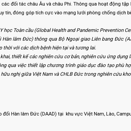
i các đối tác châu Âu và châu Phi. Thông qua hoạt động tập
 uy tín, đóng góp tích cực vào mạng lưới phòng chống dịch bệ
Y học Toàn cầu (Global Health and Pandemic Prevention Cen
ổi Hàn lâm Đức) thông qua Bộ Ngoại giao Liên bang Đức (A
hời với các dịch bệnh hiện tại và tương lai.
 khai, thiết kế các nghiên cứu cơ bản, nghiên cứu ứng dụng
 qua việc thiết lập chương trình giáo dục đào tạo phù hợp
hữu nghị giữa Việt Nam và CHLB Đức trong nghiên cứu khoa 
đổi Hàn lâm Đức (DAAD) tại khu vực Việt Nam, Lào, Campuch