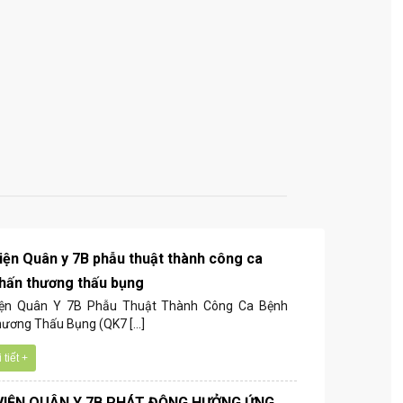
iện Quân y 7B phẫu thuật thành công ca
hấn thương thấu bụng
iện Quân Y 7B Phẫu Thuật Thành Công Ca Bệnh
ương Thấu Bụng (QK7 [...]
tiết +
VIỆN QUÂN Y 7B PHÁT ĐỘNG HƯỞNG ỨNG