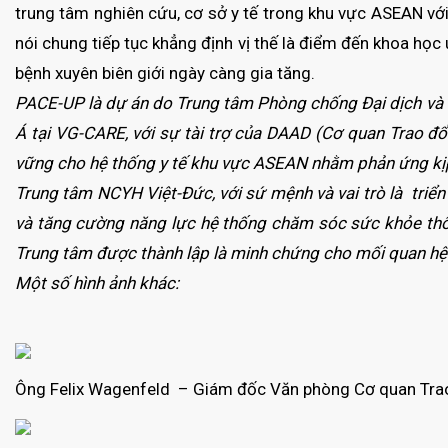
trung tâm nghiên cứu, cơ sở y tế trong khu vực ASEAN vớ
nói chung tiếp tục khẳng định vị thế là điểm đến khoa học
bệnh xuyên biên giới ngày càng gia tăng.
PACE-UP là dự án do Trung tâm Phòng chống Đại dịch và 
Á tại VG-CARE, với sự tài trợ của DAAD (Cơ quan Trao đ
vững cho hệ thống y tế khu vực ASEAN nhằm phản ứng kịp t
Trung tâm NCYH Việt-Đức, với sứ mệnh và vai trò là
triển
và tăng cường năng lực hệ thống chăm sóc sức khỏe thông
Trung tâm được thành lập là minh chứng cho mối quan hệ 
Một số hình ảnh khác:
Ông Felix Wagenfeld – Giám đốc Văn phòng Cơ quan Trao 